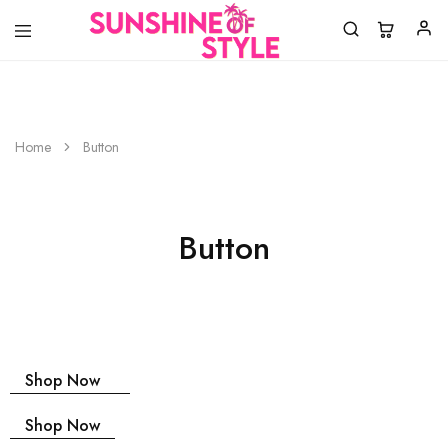
Sunshine
Laat
of
jouw
Home
Button
Style
style
shinen!
Button
Shop Now
Shop Now