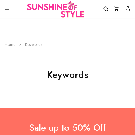
Sunshine
Laat
of
jouw
Home
Keywords
Style
style
shinen!
Keywords
Sale up to 50% Off