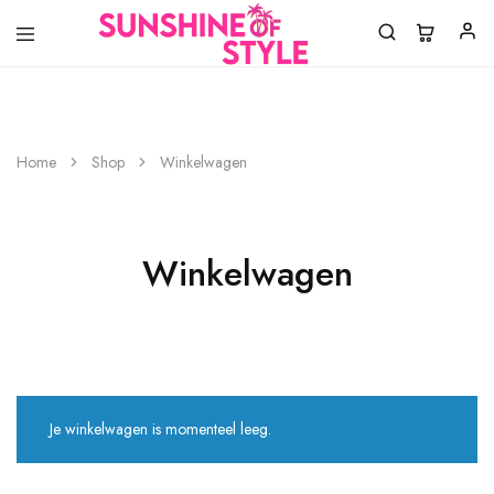
Sunshine
Laat
of
jouw
Home
Shop
Winkelwagen
Style
style
shinen!
Winkelwagen
Je winkelwagen is momenteel leeg.