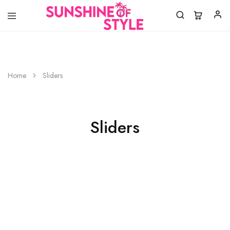
Sunshine
Laat
of
jouw
Home
Sliders
Style
style
shinen!
Sliders